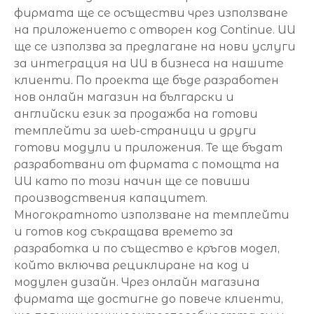
фирмата ще се осъществи чрез използване
на приложението с отворен код Continue. ИИ
ще се използва за предлагане на нови услуги
за интеграция на ИИ в бизнеса на нашите
клиенти. По проекта ще бъде разработен
нов онлайн магазин на български и
английски език за продажба на готови
темплейти за web-страници и други
готови модули и приложения. Те ще бъдат
разработвани от фирмата с помощта на
ИИ като по този начин ще се повиши
производствения капацитет.
Многократното използване на темплейти
и готов код съкращава времето за
разработка и по същество е кръгов модел,
който включва рециклиране на код и
модулен дизайн. Чрез онлайн магазина
фирмата ще достигне до повече клиенти,