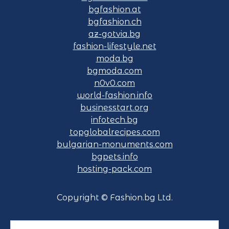
bgfashion.at
bgfashion.ch
az-gotvia.bg
fashion-lifestyle.net
moda.bg
bgmoda.com
n0v0.com
world-fashion.info
businesstart.org
infotech.bg
topglobalrecipes.com
bulgarian-monuments.com
bgpets.info
hosting-pack.com
Copyright © Fashion.bg Ltd.