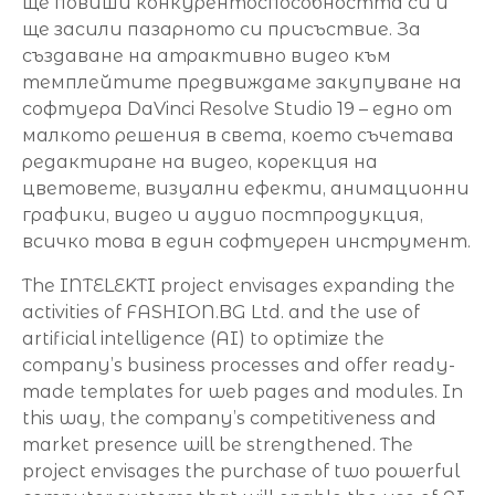
ще повиши конкурентоспособността си и
ще засили пазарното си присъствие. За
създаване на атрактивно видео към
темплейтите предвиждаме закупуване на
софтуера DaVinci Resolve Studio 19 – едно от
малкото решения в света, което съчетава
редактиране на видео, корекция на
цветовете, визуални ефекти, анимационни
графики, видео и аудио постпродукция,
всичко това в един софтуерен инструмент.
The INTELEKTI project envisages expanding the
activities of FASHION.BG Ltd. and the use of
artificial intelligence (AI) to optimize the
company’s business processes and offer ready-
made templates for web pages and modules. In
this way, the company’s competitiveness and
market presence will be strengthened. The
project envisages the purchase of two powerful