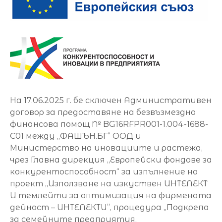
На 17.06.2025 г. бе сключен Административен
договор за предоставяне на безвъзмездна
финансова помощ № BG16RFPR001-1.004-1688-
C01 между „ФАШЪН.БГ“ ООД и
Министерство на иновациите и растежа,
чрез Главна дирекция „Европейски фондове за
конкурентоспособност“ за изпълнение на
проект „Използване на изкуствен ИНТЕЛЕКТ
И темлейти за оптимизация на фирмената
дейност – ИНТЕЛЕКТИ”, процедура „Подкрепа
за семейните предприятия,