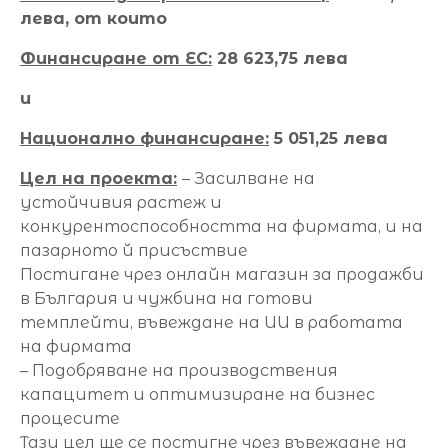
лева, от които
Финансиране от ЕС:
28 623,75 лева
и
Национално финансиране:
5 051,25 лева
Цел на проекта:
– Засилване на
устойчивия растеж и
конкурентоспособността на фирмата, и на
пазарното й присъствие
Постигане чрез онлайн магазин за продажби
в България и чужбина на готови
темплейти, въвеждане на ИИ в работата
на фирмата
– Подобряване на производствения
капацитет и оптимизиране на бизнес
процесите
Тази цел ще се постигне чрез въвеждане на