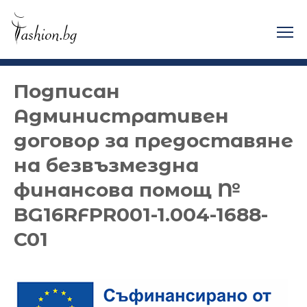
Skip
to
content
Design Fashion.bg
Подписан
Административен
договор за предоставяне
на безвъзмездна
финансова помощ №
BG16RFPR001-1.004-1688-
C01