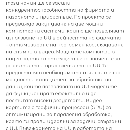
този начин ще се засили
конкурентоспособността на фирмата и
пазарното и присъствие. По проекта се
предвижда закупуване на две мощни
компютърни системи, които ще позволяват
използване на ИИ в дейността на фирмата
– оптимизиране на програмен код, създаване
на снимки и видео. Мощните компютри и
видео карти са от съществено значение за
развитието и приложението на ИИ. Те
предоставят необходимата изчислителна
мощност и капацитет за обработка на
данни, които позволяват на ИИ моделите
да функционират ефективно и да
постигат високи резултати. Видео
картите с графични процесори (GPU) са
оптимизирани за паралелна обработка,
което ги прави идеални за задачи, свързани
с ИИ. Въвеждането на ИИ в работата на